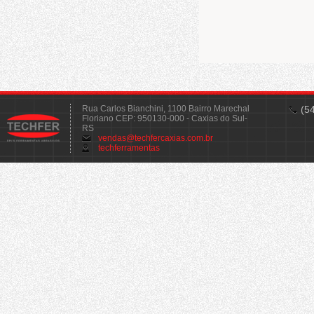
Rua Carlos Bianchini, 1100 Bairro Marechal
(5
Floriano CEP: 950130-000 - Caxias do Sul-
RS
vendas@techfercaxias.com.br
techferramentas