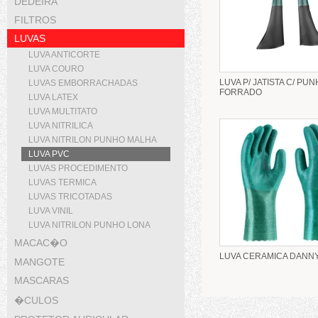
DEDEIRA
FILTROS
LUVAS
LUVA ANTICORTE
LUVA COURO
LUVA P/ JATISTA C/ PU
LUVAS EMBORRACHADAS
FORRADO
LUVA LATEX
LUVA MULTITATO
LUVA NITRILICA
LUVA NITRILON PUNHO MALHA
LUVA PVC
LUVAS PROCEDIMENTO
LUVAS TERMICA
LUVAS TRICOTADAS
LUVA VINIL
LUVA NITRILON PUNHO LONA
MACAC�O
LUVA CERAMICA DANN
MANGOTE
MASCARAS
�CULOS