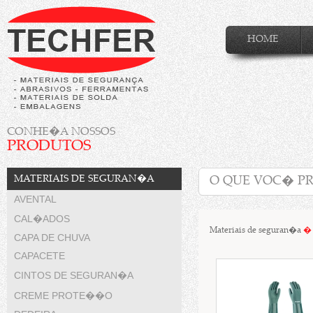
HOME
CONHE�A NOSSOS
PRODUTOS
MATERIAIS DE SEGURAN�A
AVENTAL
CAL�ADOS
Materiais de seguran�a
�
CAPA DE CHUVA
CAPACETE
CINTOS DE SEGURAN�A
CREME PROTE��O