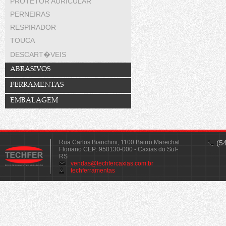
PROTETOR AURICULAR
PERNEIRAS
RESPIRADOR
TOUCA
DESCART�VEIS
ABRASIVOS
FERRAMENTAS
EMBALAGEM
Rua Carlos Bianchini, 1100 Bairro Marechal
(5
Floriano CEP: 950130-000 - Caxias do Sul-
RS
vendas@techfercaxias.com.br
techferramentas