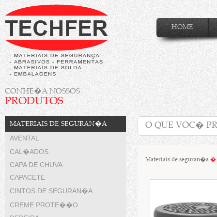
HOME
CONHE�A NOSSOS
PRODUTOS
MATERIAIS DE SEGURAN�A
AVENTAL
CAL�ADOS
Materiais de seguran�a
�
CAPA DE CHUVA
CAPACETE
CINTOS DE SEGURAN�A
CREME PROTE��O