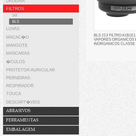
DEDEIRA
FILTROS
3M
BLS
LUVAS
BLS 213 FILTRO A1B1E1
MACAC�O
VAPORES ORGANICOS 
INORGANICOS CLASSE 
MANGOTE
MASCARAS
�CULOS
PROTETOR AURICULAR
PERNEIRAS
RESPIRADOR
TOUCA
DESCART�VEIS
ABRASIVOS
FERRAMENTAS
EMBALAGEM