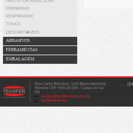
PROTETOR AURICULAR
PERNEIRAS
RESPIRADOR
TOUCA
DESCART�VEIS
ABRASIVOS
FERRAMENTAS
EMBALAGEM
Rua Carlos Bianchini, 1100 Bairro Marechal
(5
Floriano CEP: 950130-000 - Caxias do Sul-
RS
vendas@techfercaxias.com.br
techferramentas