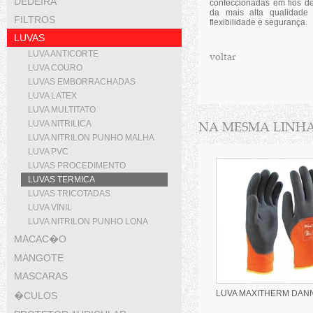
DEDEIRA
confeccionadas em fios d
da mais alta qualidade 
FILTROS
flexibilidade e segurança.
LUVAS
LUVA ANTICORTE
voltar
LUVA COURO
LUVAS EMBORRACHADAS
LUVA LATEX
LUVA MULTITATO
LUVA NITRILICA
NA MESMA LINH
LUVA NITRILON PUNHO MALHA
LUVA PVC
LUVAS PROCEDIMENTO
LUVAS TERMICA
LUVAS TRICOTADAS
LUVA VINIL
LUVA NITRILON PUNHO LONA
MACAC�O
MANGOTE
MASCARAS
LUVA MAXITHERM DAN
�CULOS