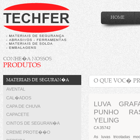
HOME
CONHE�A NOSSOS
PRODUTOS
MATERIAIS DE SEGURAN�A
AVENTAL
CAL�ADOS
LUVA GRAF
CAPA DE CHUVA
PUNHO RA
CAPACETE
YELING
CINTOS DE SEGURAN�A
CA 35742
CREME PROTE��O
As luvas tricotadas mo